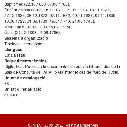
Baptismes (22.10.1603-07.06.1766).
Confirmacions (1608, 15.11.1611, 21.11.1613, 18.11.1631,
27.12.1635, 06.12.1672, 07.11.1682, 09.11.1688, 09.11.1695,
18.06.1723, 01.09.1733, 19.04.1740, 21.06.1748).
Matrimonis (02.11.1603-15.07.1765).
Òbits (21.12.1603-14.08.1766).
Sistema d'organització
Tipològic i cronològic.
Llengües
Català i llatí.
Requeriments tècnics
Digitalitzat. L'accés a la documentació serà via intranet des de la
Sala de Consulta de l'AHAT o via internet des del web de l'Arxiu.
Unitat de catalogació
68
Unitat d'instal·lació
capsa 8
© AHAT 2009-2026. All rights reserved.