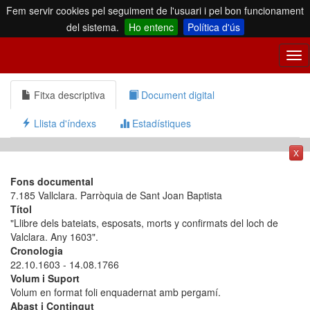
Fem servir cookies pel seguiment de l'usuari i pel bon funcionament
del sistema.
Ho entenc
Política d'ús
Tog
nav
Fitxa descriptiva
Document digital
Llista d'índexs
Estadístiques
X
Fons documental
7.185 Vallclara. Parròquia de Sant Joan Baptista
Títol
"Llibre dels bateiats, esposats, morts y confirmats del loch de
Valclara. Any 1603".
Cronologia
22.10.1603 - 14.08.1766
Volum i Suport
Volum en format foli enquadernat amb pergamí.
Abast i Contingut