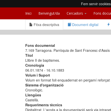
Fem servir cookies 
Inici
Benvingut/da
Cercadors
Fons docu
Fitxa descriptiva
Document digital
Fons documental
7.169 Tarragona. Parròquia de Sant Francesc d'Assís
Títol
Llibre II de baptismes.
Cronologia
06.01.1874 - 16.10.1883
Volum i Suport
Volum en format foli enquadernat en pergamí reforçat a
Sistema d'organització
Cronològic.
Llengües
Castellà.
Requeriments tècnics
Digitalitzat. L'accés a la documentació serà via intrane