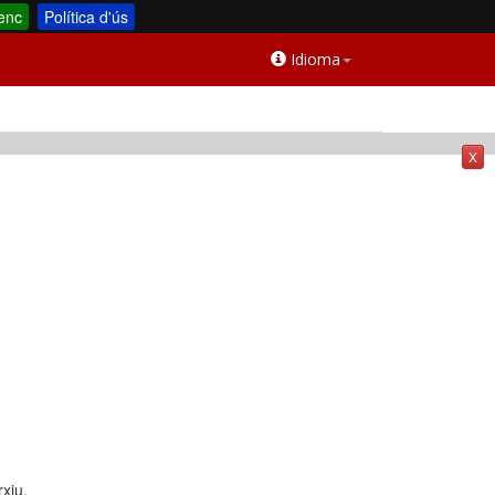
enc
Política d'ús
Idioma
X
rxiu.