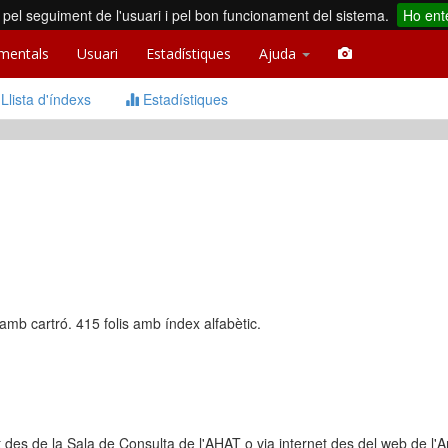
pel seguiment de l'usuari i pel bon funcionament del sistema.
Ho ent
mentals
Usuari
Estadístiques
Ajuda
Llista d'índexs
Estadístiques
mb cartró. 415 folis amb índex alfabètic.
t des de la Sala de Consulta de l'AHAT o via internet des del web de l'A